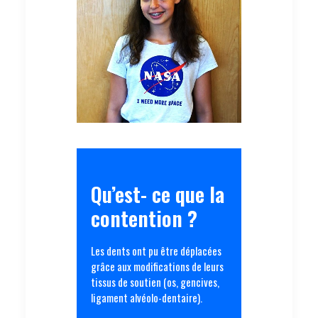
Qu’est- ce que la
contention ?
Les dents ont pu être déplacées
grâce aux modifications de leurs
tissus de soutien (os, gencives,
ligament alvéolo-dentaire).