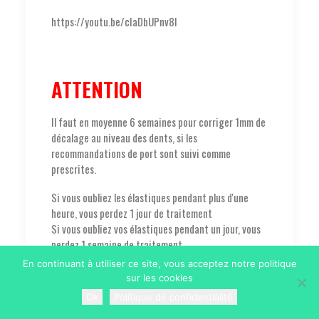
https://youtu.be/cIaDbUPnv8I
ATTENTION
Il faut en moyenne 6 semaines pour corriger 1mm de
décalage au niveau des dents, si les
recommandations de port sont suivi comme
prescrites.
Si vous oubliez les élastiques pendant plus d'une
heure, vous perdez 1 jour de traitement
Si vous oubliez vos élastiques pendant un jour, vous
perdez 1 semaine de traitement
En continuant à utiliser ce site, vous acceptez notre politique
sur les cookies
by stnazorthoadmin
Ok
Politique de confidentialité